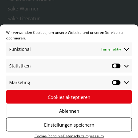
Sake-Wärmer
Sake-Literatur
Sonstiges Zubehör
Wir verwenden Cookies, um unsere Website und unseren Service zu
optimieren.
Tee
Funktional
Grüner Tee
Immer aktiv
Tee-Zubehör
Statistiken
Statist
Matcha
Matcha-Zubehör
Marketing
Market
Shochu
Cookies akzeptieren
Reis | Kome
Gerste | Mugi
Ablehnen
Süßkartoffel | Imo
Einstellungen speichern
Buchweizen | Soba
Cookie-Richtlinie
Datenschutz
Impressum