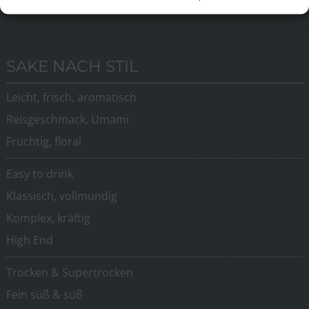
Andere
SAKE NACH STIL
Leicht, frisch, aromatisch
Reisgeschmack, Umami
Fruchtig, floral
Easy to drink
Klassisch, vollmundig
Komplex, kräftig
High End
Trocken & Supertrocken
Fein süß & süß