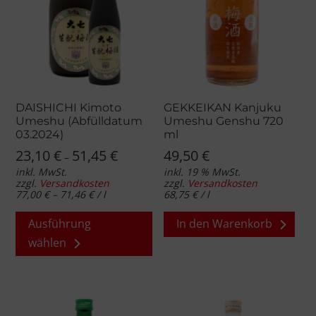
Pr
ge
we
DAISHICHI Kimoto
GEKKEIKAN Kanjuku
Umeshu (Abfülldatum
Umeshu Genshu 720
03.2024)
ml
23,10
€
51,45
€
49,50
€
–
inkl. MwSt.
inkl. 19 % MwSt.
zzgl.
Versandkosten
zzgl.
Versandkosten
77,00
€
–
71,46
€
/
l
68,75
€
/
l
Dieses
Ausführung
In den Warenkorb
Produkt
wählen
weist
mehrere
Varianten
auf.