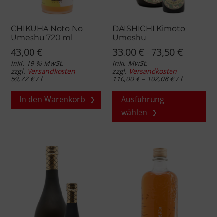
CHIKUHA Noto No
DAISHICHI Kimoto
Umeshu 720 ml
Umeshu
43,00
€
33,00
€
73,50
€
–
inkl. 19 % MwSt.
inkl. MwSt.
zzgl.
Versandkosten
zzgl.
Versandkosten
59,72
€
/
l
110,00
€
–
102,08
€
/
l
Di
In den Warenkorb
Ausführung
Pr
wählen
wei
me
Va
auf
Di
Op
kö
au
de