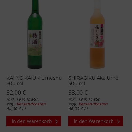
Die
Optionen
können
auf
der
Produktseite
gewählt
werden
KAI NO KAIUN Umeshu
SHIRAGIKU Aka Ume
500 ml
500 ml
32,00
€
33,00
€
inkl. 19 % MwSt.
inkl. 19 % MwSt.
zzgl.
Versandkosten
zzgl.
Versandkosten
64,00
€
/
l
66,00
€
/
l
In den Warenkorb
In den Warenkorb