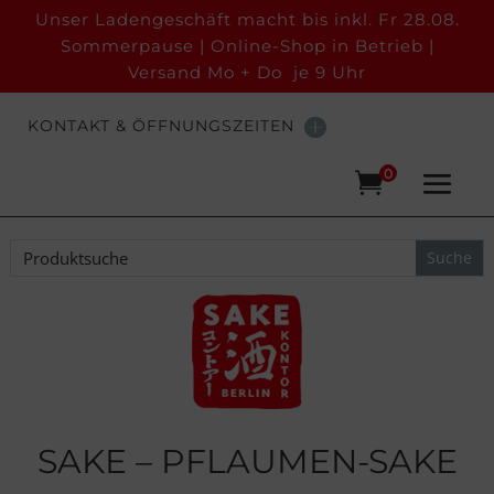
Unser Ladengeschäft macht bis inkl. Fr 28.08.
Sommerpause | Online-Shop in Betrieb |
Versand Mo + Do je 9 Uhr
KONTAKT & ÖFFNUNGSZEITEN
0
SAKE – PFLAUMEN-SAKE